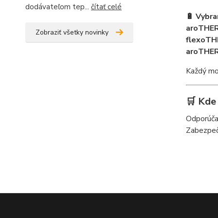
dodávateľom tep...
čítať celé
🔋 Vybra
aroTHER
Zobraziť všetky novinky
flexoTH
aroTHER
Každý mod
🛒 Kde
Odporúč
Zabezpeč