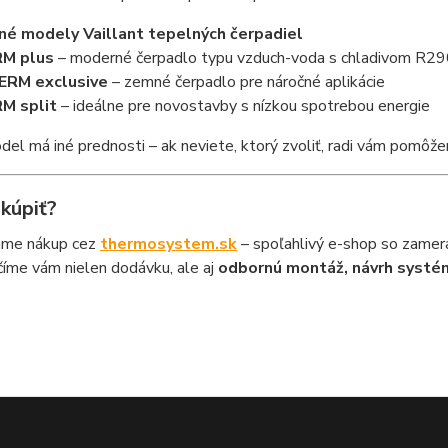
né modely Vaillant tepelných čerpadiel
M plus
– moderné čerpadlo typu vzduch-voda s chladivom R2
ERM exclusive
– zemné čerpadlo pre náročné aplikácie
M split
– ideálne pre novostavby s nízkou spotrebou energie
el má iné prednosti – ak neviete, ktorý zvoliť, radi vám pomôž
 kúpiť?
ame nákup cez
thermosystem.sk
– spoľahlivý e-shop so zamera
íme vám nielen dodávku, ale aj
odbornú montáž, návrh systém