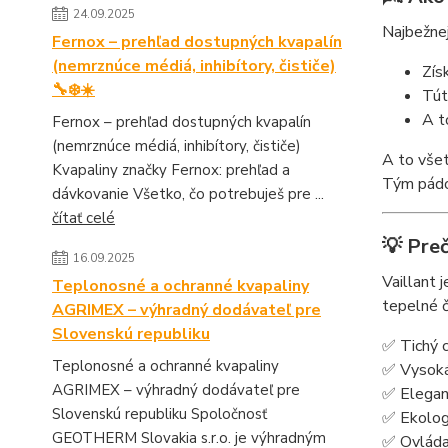
24.09.2025
Najbežnej
Fernox – prehľad dostupných kvapalín
(nemrznúce médiá, inhibítory, čističe)
Zís
🔧❄️☀️
Tút
A t
Fernox – prehľad dostupných kvapalín
(nemrznúce médiá, inhibítory, čističe)
A to všet
Kvapaliny značky Fernox: prehľad a
Tým pádom
dávkovanie Všetko, čo potrebuješ pre ...
čítať celé
💡 Preč
16.09.2025
Vaillant 
Teplonosné a ochranné kvapaliny
tepelné č
AGRIMEX – výhradný dodávateľ pre
Slovenskú republiku
✅ Tichý c
Teplonosné a ochranné kvapaliny
✅ Vysoká 
AGRIMEX – výhradný dodávateľ pre
✅ Elegant
Slovenskú republiku Spoločnosť
✅ Ekologi
GEOTHERM Slovakia s.r.o. je výhradným
✅ Ovládan