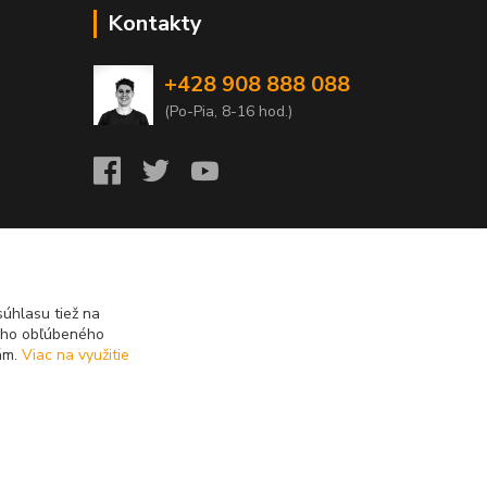
Kontakty
+428 908 888 088
(Po-Pia, 8-16 hod.)
úhlasu tiež na
ášho obľúbeného
iám.
Viac na využitie