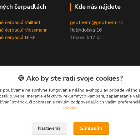
ných čerpadlách
Kde nás nájdete
é čerpadlá Vaillant
geotherm@geotherm.sk
é čerpadlá Viessmann
Ružindolská 16
é čerpadlá NIBE
Trnava, 917 01
🍪 Ako by ste radi svoje cookies?
s používame na správne fungovanie nášho e-shopu av prípade vášho s
tistík o webe, meranie efektivity reklamných kampaní, zapamätanie v
žívaní stránok, či zobrazenie reklám zodpovedajúcich vašim preferenc
cookies
Súhlasím
Nastavenia