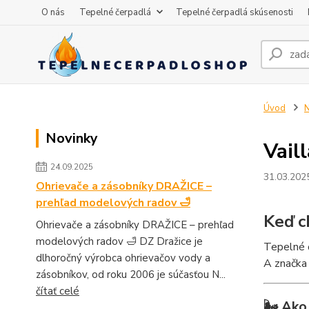
O nás
Tepelné čerpadlá
Tepelné čerpadlá skúsenosti
Úvod
N
Novinky
Vail
24.09.2025
31.03.202
Ohrievače a zásobníky DRAŽICE –
prehľad modelových radov 🛁
Keď c
Ohrievače a zásobníky DRAŽICE – prehľad
modelových radov 🛁 DZ Dražice je
Tepelné č
dlhoročný výrobca ohrievačov vody a
A značka 
zásobníkov, od roku 2006 je súčasťou N...
čítať celé
🌬️ Ak