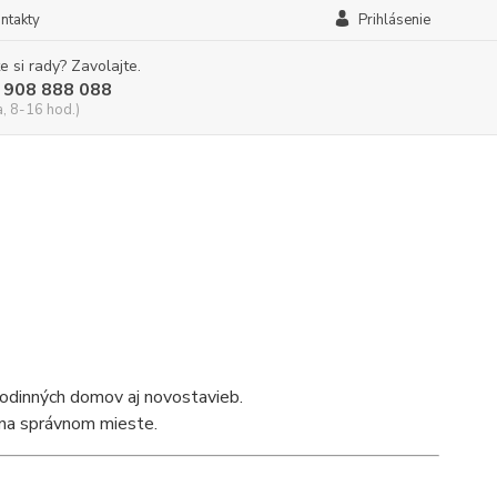
ntakty
Prihlásenie
e si rady? Zavolajte.
 908 888 088
a, 8-16 hod.)
rodinných domov aj novostavieb.
e na správnom mieste.