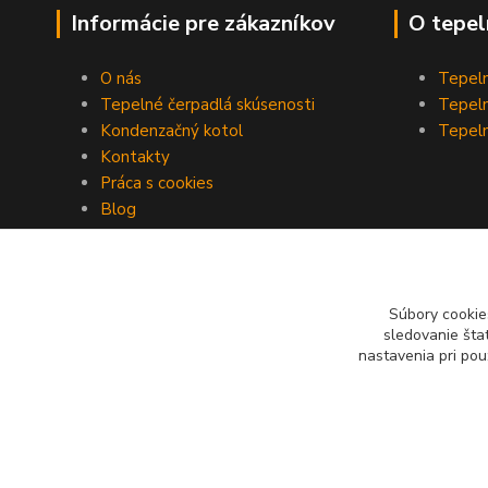
Informácie pre zákazníkov
O tepel
O nás
Tepeln
Tepelné čerpadlá skúsenosti
Tepeln
Kondenzačný kotol
Tepeln
Kontakty
Práca s cookies
Blog
Súbory cookie
sledovanie šta
nastavenia pri pou