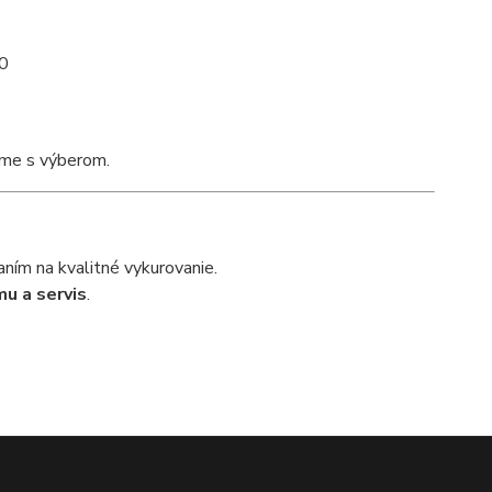
90
eme s výberom.
ním na kvalitné vykurovanie.
u a servis
.