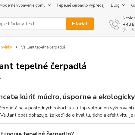
Moderné vybavenie domu
Tepelné čerpadlo výpredaj
Blog
Ko
Neviet
Hľadať
+428
(Po-Pi
ovinky
Vaillant tepelné čerpadlá
lant tepelné čerpadlá
5
hcete kúriť múdro, úsporne a ekologicky
erpadlá sa v posledných rokoch stali top voľbou pri vykurovaní 
Vaillant opäť dokazuje, že keď ide o kvalitu, ticho a efektivitu, j
o funguje tepelné čerpadlo?