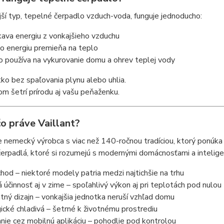
ší typ, tepelné čerpadlo vzduch-voda, funguje jednoducho:
kava energiu z vonkajšieho vzduchu
o energiu premieňa na teplo
o používa na vykurovanie domu a ohrev teplej vody
ko bez spaľovania plynu alebo uhlia.
 šetrí prírodu aj vašu peňaženku.
o práve Vaillant?
je nemecký výrobca s viac než 140-ročnou tradíciou, ktorý ponúka
erpadlá, ktoré si rozumejú s modernými domácnosťami a intelig
hod – niektoré modely patria medzi najtichšie na trhu
účinnosť aj v zime – spoľahlivý výkon aj pri teplotách pod nulou
ný dizajn – vonkajšia jednotka neruší vzhľad domu
cké chladivá – šetrné k životnému prostrediu
ie cez mobilnú aplikáciu – pohodlie pod kontrolou