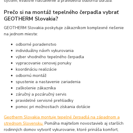
systém, kvalitné nastavenie a pravidelná odborná údržba.
Prečo si na montáž tepelného čerpadla vybrať
GEOTHERM Slovakia?
GEOTHERM Slovakia poskytuje zákazníkom komplexné riešenie
na jednom mieste:
odborné poradenstvo
individuálny návrh vykurovania
výber vhodného tepelného čerpadla
vypracovanie cenovej ponuky
koordináciu realizácie
odbornú montáž
spustenie a nastavenie zariadenia
zaškolenie zákazníka
záručný a pozáručný servis
pravidelné servisné prehliadky
pomoc pri možnostiach získania dotácie
Geotherm Slovakia montuje tepelné čerpadlá na západnom a
strednom Slovensku.
Pomáha majiteľom novostavieb aj starších
rodinných domov vytvoriť vykurovanie, ktoré prináša komfort,