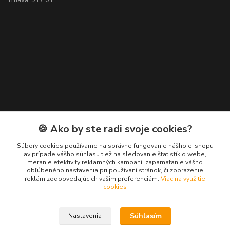
🍪 Ako by ste radi svoje cookies?
Súbory cookies používame na správne fungovanie nášho e-shopu
Kontakty
av prípade vášho súhlasu tiež na sledovanie štatistík o webe,
meranie efektivity reklamných kampaní, zapamätanie vášho
obľúbeného nastavenia pri používaní stránok, či zobrazenie
+428 908 888 088
reklám zodpovedajúcich vašim preferenciám.
Viac na využitie
(Po-Pia, 8-16 hod.)
cookies
Súhlasím
Nastavenia