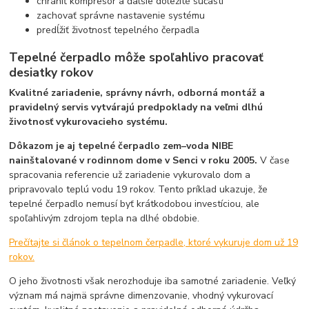
chrániť kompresor a ďalšie dôležité súčasti
zachovať správne nastavenie systému
predĺžiť životnosť tepelného čerpadla
Tepelné čerpadlo môže spoľahlivo pracovať
desiatky rokov
Kvalitné zariadenie, správny návrh, odborná montáž a
pravidelný servis vytvárajú predpoklady na veľmi dlhú
životnosť vykurovacieho systému.
Dôkazom je aj tepelné čerpadlo zem–voda NIBE
nainštalované v rodinnom dome v Senci v roku 2005.
V čase
spracovania referencie už zariadenie vykurovalo dom a
pripravovalo teplú vodu 19 rokov. Tento príklad ukazuje, že
tepelné čerpadlo nemusí byť krátkodobou investíciou, ale
spoľahlivým zdrojom tepla na dlhé obdobie.
Prečítajte si článok o tepelnom čerpadle, ktoré vykuruje dom už 19
rokov.
O jeho životnosti však nerozhoduje iba samotné zariadenie. Veľký
význam má najmä správne dimenzovanie, vhodný vykurovací