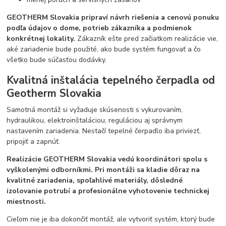
GEOTHERM Slovakia pripraví návrh riešenia a cenovú ponuku
podľa údajov o dome, potrieb zákazníka a podmienok
konkrétnej lokality.
Zákazník ešte pred začiatkom realizácie vie,
aké zariadenie bude použité, ako bude systém fungovať a čo
všetko bude súčasťou dodávky.
Kvalitná inštalácia tepelného čerpadla od
Geotherm Slovakia
Samotná montáž si vyžaduje skúsenosti s vykurovaním,
hydraulikou, elektroinštaláciou, reguláciou aj správnym
nastavením zariadenia. Nestačí tepelné čerpadlo iba priviezť,
pripojiť a zapnúť.
Realizácie GEOTHERM Slovakia vedú koordinátori spolu s
vyškolenými odborníkmi. Pri montáži sa kladie dôraz na
kvalitné zariadenia, spoľahlivé materiály, dôsledné
izolovanie potrubí a profesionálne vyhotovenie technickej
miestnosti.
Cieľom nie je iba dokončiť montáž, ale vytvoriť systém, ktorý bude