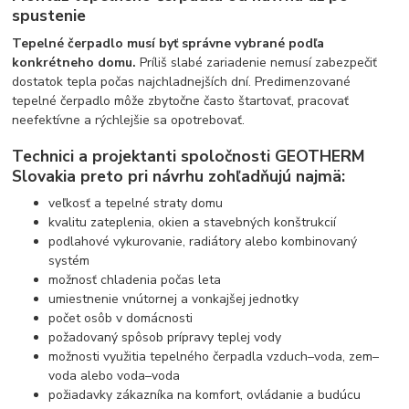
spustenie
Tepelné čerpadlo musí byť správne vybrané podľa
konkrétneho domu.
Príliš slabé zariadenie nemusí zabezpečiť
dostatok tepla počas najchladnejších dní. Predimenzované
tepelné čerpadlo môže zbytočne často štartovať, pracovať
neefektívne a rýchlejšie sa opotrebovať.
Technici a projektanti spoločnosti GEOTHERM
Slovakia preto pri návrhu zohľadňujú najmä:
veľkosť a tepelné straty domu
kvalitu zateplenia, okien a stavebných konštrukcií
podlahové vykurovanie, radiátory alebo kombinovaný
systém
možnosť chladenia počas leta
umiestnenie vnútornej a vonkajšej jednotky
počet osôb v domácnosti
požadovaný spôsob prípravy teplej vody
možnosti využitia tepelného čerpadla vzduch–voda, zem–
voda alebo voda–voda
požiadavky zákazníka na komfort, ovládanie a budúcu