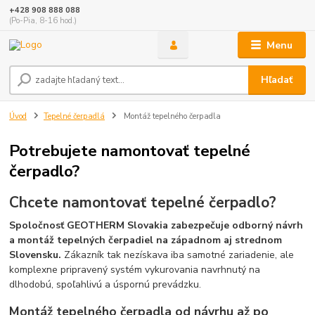
+428 908 888 088
(Po-Pia, 8-16 hod.)
Menu
Hľadať
Úvod
Tepelné čerpadlá
Montáž tepelného čerpadla
Potrebujete namontovať tepelné
čerpadlo?
Chcete namontovať tepelné čerpadlo?
Spoločnosť GEOTHERM Slovakia zabezpečuje odborný návrh
a montáž tepelných čerpadiel na západnom aj strednom
Slovensku.
Zákazník tak nezískava iba samotné zariadenie, ale
komplexne pripravený systém vykurovania navrhnutý na
dlhodobú, spoľahlivú a úspornú prevádzku.
Montáž tepelného čerpadla od návrhu až po