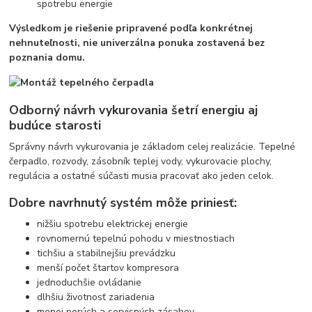
spotrebu energie
Výsledkom je riešenie pripravené podľa konkrétnej
nehnuteľnosti, nie univerzálna ponuka zostavená bez
poznania domu.
Odborný návrh vykurovania šetrí energiu aj
budúce starosti
Správny návrh vykurovania je základom celej realizácie. Tepelné
čerpadlo, rozvody, zásobník teplej vody, vykurovacie plochy,
regulácia a ostatné súčasti musia pracovať ako jeden celok.
Dobre navrhnutý systém môže priniesť:
nižšiu spotrebu elektrickej energie
rovnomernú tepelnú pohodu v miestnostiach
tichšiu a stabilnejšiu prevádzku
menší počet štartov kompresora
jednoduchšie ovládanie
dlhšiu životnosť zariadenia
menej porúch a servisných zásahov