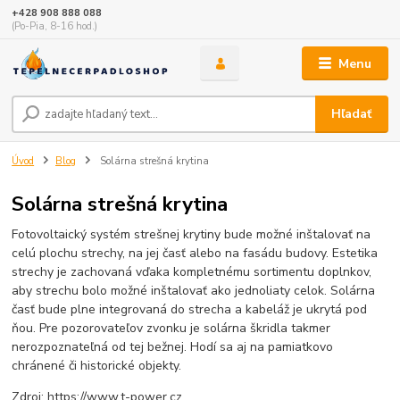
+428 908 888 088
(Po-Pia, 8-16 hod.)
Menu
Hľadať
Úvod
Blog
Solárna strešná krytina
Solárna strešná krytina
Fotovoltaický systém strešnej krytiny bude možné inštalovať na
celú plochu strechy, na jej časť alebo na fasádu budovy. Estetika
strechy je zachovaná vďaka kompletnému sortimentu doplnkov,
aby strechu bolo možné inštalovať ako jednoliaty celok. Solárna
časť bude plne integrovaná do strecha a kabeláž je ukrytá pod
ňou. Pre pozorovateľov zvonku je solárna škridla takmer
nerozpoznateľná od tej bežnej. Hodí sa aj na pamiatkovo
chránené či historické objekty.
Zdroj: https://www.t-power.cz