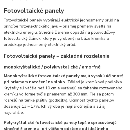
Fotovoltaické panely
Fotovoltaické panely vytvárajú elektrický jednosmerný prúd na
princípe fotoelektrického javu – priamej premeny svetla na
elektrickú energiu. Slnečné žiarenie dopadá na polovodičový
fotovoltaický článok, ktorý je vyrobený na báze kremíka a
produkuje jednosmerný elektrický prúd.
Fotovoltaické panely – základné rozdelenie
monokryštalické / polykrystalické / amorfné
Monokryštalické fotovoltaické panely majú vysokú účinnosť
pri priamom natočení na slnko.
Základ je kremíková podložka.
Kryštály sú väčšie než 10 cm a vyrábajú sa ťahaním roztaveného
kremíku vo forme tyčí s priemerom až 300 mm. Tie sa potom
rozrežú na tenké plátky (podložky). Účinnosť týchto panelov
dosahuje 13 – 17%. Ich výroba je najnáročnejšia a sú aj
najdrahšie.
Polykryštalické fotovoltaické panely lepšie spracovávajú
slnečné žiarenie aj pri väčšom odklone od ideálneho