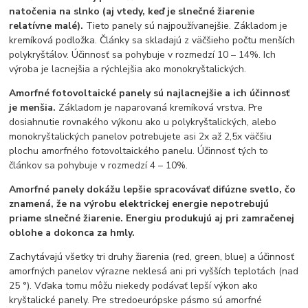
natočenia na slnko (aj vtedy, keď je slnečné žiarenie
relatívne malé).
Tieto panely sú najpoužívanejšie. Základom je
kremíková podložka. Články sa skladajú z väčšieho počtu menších
polykryštálov. Účinnosť sa pohybuje v rozmedzí 10 – 14%. Ich
výroba je lacnejšia a rýchlejšia ako monokryštalických.
Amorfné fotovoltaické panely sú najlacnejšie a ich účinnosť
je menšia.
Základom je naparovaná kremíková vrstva. Pre
dosiahnutie rovnakého výkonu ako u polykryštalických, alebo
monokryštalických panelov potrebujete asi 2x až 2,5x väčšiu
plochu amorfného fotovoltaického panelu. Účinnosť tých to
článkov sa pohybuje v rozmedzí 4 – 10%.
Amorfné panely dokážu lepšie spracovávať difúzne svetlo, čo
znamená, že na výrobu elektrickej energie nepotrebujú
priame slnečné žiarenie. Energiu produkujú aj pri zamračenej
oblohe a dokonca za hmly.
Zachytávajú všetky tri druhy žiarenia (red, green, blue) a účinnosť
amorfných panelov výrazne neklesá ani pri vyšších teplotách (nad
25 °). Vďaka tomu môžu niekedy podávať lepší výkon ako
kryštalické panely. Pre stredoeurópske pásmo sú amorfné