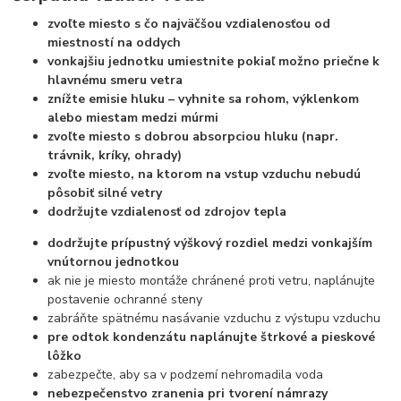
zvoľte miesto s čo najväčšou vzdialenosťou od
miestností na oddych
vonkajšiu jednotku umiestnite pokiaľ možno priečne k
hlavnému smeru vetra
znížte emisie hluku – vyhnite sa rohom, výklenkom
alebo miestam medzi múrmi
zvoľte miesto s dobrou absorpciou hluku (napr.
trávnik, kríky, ohrady)
zvoľte miesto, na ktorom na vstup vzduchu nebudú
pôsobiť silné vetry
dodržujte vzdialenosť od zdrojov tepla
dodržujte prípustný výškový rozdiel medzi vonkajším
vnútornou jednotkou
ak nie je miesto montáže chránené proti vetru, naplánujte
postavenie ochranné steny
zabráňte spätnému nasávanie vzduchu z výstupu vzduchu
pre odtok kondenzátu naplánujte štrkové a pieskové
lôžko
zabezpečte, aby sa v podzemí nehromadila voda
nebezpečenstvo zranenia pri tvorení námrazy