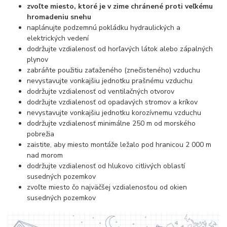
zvoľte miesto, ktoré je v zime chránené proti veľkému
hromadeniu snehu
naplánujte podzemnú pokládku hydraulických a
elektrických vedení
dodržujte vzdialenosť od horľavých látok alebo zápalných
plynov
zabráňte použitiu zaťaženého (znečisteného) vzduchu
nevystavujte vonkajšiu jednotku prašnému vzduchu
dodržujte vzdialenosť od ventilačných otvorov
dodržujte vzdialenosť od opadavých stromov a kríkov
nevystavujte vonkajšiu jednotku korozívnemu vzduchu
dodržujte vzdialenosť minimálne 250 m od morského
pobrežia
zaistite, aby miesto montáže ležalo pod hranicou 2 000 m
nad morom
dodržujte vzdialenosť od hlukovo citlivých oblastí
susedných pozemkov
zvoľte miesto čo najväčšej vzdialenosťou od okien
susedných pozemkov