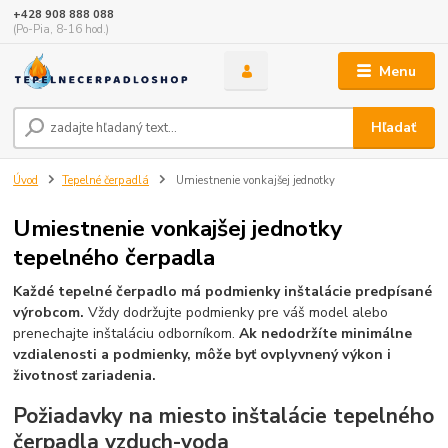
+428 908 888 088
(Po-Pia, 8-16 hod.)
Menu
Hľadať
Úvod
Tepelné čerpadlá
Umiestnenie vonkajšej jednotky
Umiestnenie vonkajšej jednotky
tepelného čerpadla
Každé tepelné čerpadlo má podmienky inštalácie predpísané
výrobcom.
Vždy dodržujte podmienky pre váš model alebo
prenechajte inštaláciu odborníkom.
Ak nedodržíte minimálne
vzdialenosti a podmienky, môže byť ovplyvnený výkon i
životnosť zariadenia.
Požiadavky na miesto inštalácie tepelného
čerpadla vzduch-voda