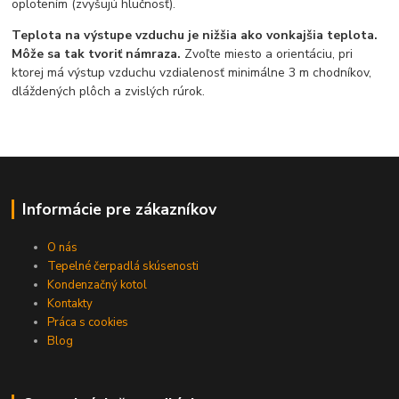
oplotením (zvyšujú hlučnosť).
Teplota na výstupe vzduchu je nižšia ako vonkajšia teplota.
Môže sa tak tvoriť námraza.
Zvoľte miesto a orientáciu, pri
ktorej má výstup vzduchu vzdialenosť minimálne 3 m chodníkov,
dláždených plôch a zvislých rúrok.
Informácie pre zákazníkov
O nás
Tepelné čerpadlá skúsenosti
Kondenzačný kotol
Kontakty
Práca s cookies
Blog